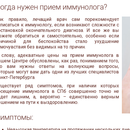
огда нужен прием иммунолога?
ак правило, лечащий врач сам порекомендует
аписаться к иммунологу, если возникают сложности с
остановкой окончательного диагноза. И все же вы
ожете обратиться и самостоятельно, особенно если
ричиной для беспокойства стало ухудшение
амочувствия без видимых на то причин.
 слову, адекватные цены на прием иммунолога в
ашем Центре обусловлены, как раз, пониманием того,
то вам нужны ответы на волнующие вопросы,
оторые могут вам дать одни из лучших специалистов
анкт-Петербурга.
уществует ряд симптомов, при наличии которых
осещение иммунолога в СПб совершенно точно не
удет лишним, а, вероятно – единственно верным
ешением на пути к выздоровлению.
имптомы:
Невысокая температура на протяжении нескольких дне