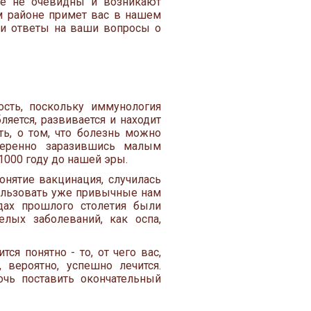
ее не очевидны и возникают
м районе примет вас в нашем
ти ответы на ваши вопросы о
сть, поскольку иммунология
ляется, развивается и находит
ь, о том, что болезнь можно
меренно заразившись малым
1000 году до нашей эры.
нятие вакцинация, случилась
пользовать уже привычные нам
дах прошлого столетия были
лых заболеваний, как оспа,
ся понятно - то, от чего вас,
 вероятно, успешно лечится.
очь поставить окончательный