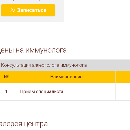
Записаться
ены на иммунолога
Консультация аллерголога-иммунолога
№
Наименование
1
Прием специалиста
алерея центра