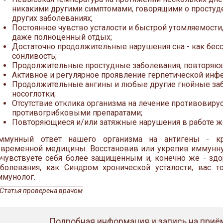
никакими другими симптомами, говорящими о простуде
других заболеваниях;
Постоянное чувство усталости и быстрой утомляемости,
даже полноценный отдых;
Достаточно продолжительные нарушения сна - как бессо
сонливость;
Продолжительные простудные заболевания, повторяющи
Активное и регулярное проявление герпетической инф
Продолжительные ангины и любые другие гнойные забо
носоглотки;
Отсутствие отклика организма на лечение противовир
противогрибковыми препаратами;
Повторяющиеся и/или затяжные нарушения в работе ж
ммунный ответ нашего организма на антигены - кр
овременной медицины. Восстановив или укрепив иммунну
очувствуете себя более защищенным и, конечно же - здо
аболевания, как Синдром хронической усталости, вас 
ммунолог.
Статья проверена врачом
Подробная информация и запись на приём