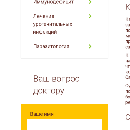
Иммунодефицит
К
Лечение
К
урогенитальных
з
п
инфекций
м
п
Паразитология
с
К
н
ч
к
Ваш вопрос
С
С
доктору
п
б
р
Ваше имя
С