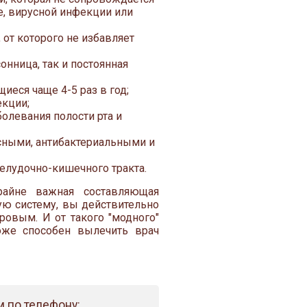
, вирусной инфекции или
 от которого не избавляет
нница, так и постоянная
еся чаще 4-5 раз в год;
екции;
левания полости рта и
усными, антибактериальными и
елудочно-кишечного тракта.
айне важная составляющая
ю систему, вы действительно
ровым. И от такого "модного"
тоже способен вылечить врач
 по телефону: