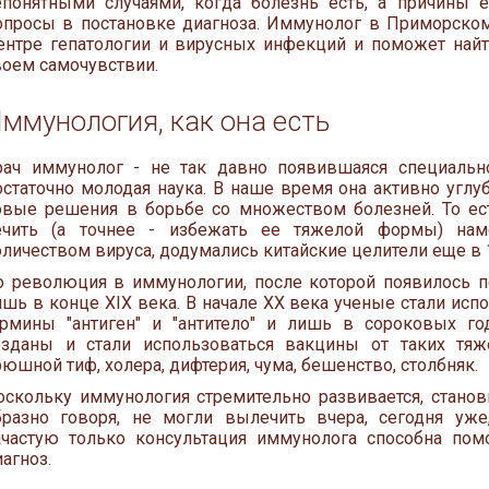
епонятными случаями, когда болезнь есть, а причины 
опросы в постановке диагноза. Иммунолог в Приморско
ентре гепатологии и вирусных инфекций и поможет най
воем самочувствии.
ммунология, как она есть
рач иммунолог - не так давно появившаяся специально
остаточно молодая наука. В наше время она активно углуб
овые решения в борьбе со множеством болезней. То ест
ечить (а точнее - избежать ее тяжелой формы) на
оличеством вируса, додумались китайские целители еще в 
о революция в иммунологии, после которой появилось по
ишь в конце XIX века. В начале XX века ученые стали ис
ермины "антиген" и "антитело" и лишь в сороковых го
озданы и стали использоваться вакцины от таких тяже
юшной тиф, холера, дифтерия, чума, бешенство, столбняк.
оскольку иммунология стремительно развивается, становит
бразно говоря, не могли вылечить вчера, сегодня уже,
ачастую только консультация иммунолога способна пом
агноз.