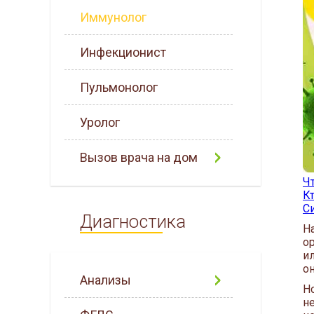
Иммунолог
Инфекционист
Пульмонолог
Уролог
Вызов врача на дом
Чт
К
С
Диагностика
Н
о
и
он
Анализы
Но
н