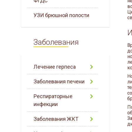
ФГДС
н
в
Ц
УЗИ брюшной полости
с
И
Заболевания
В
д
н
л
Лечение герпеса
к
Н
Заболевания печени
л
т
с
Респираторные
бр
инфекции
П
о
З
Заболевания ЖКТ
ди