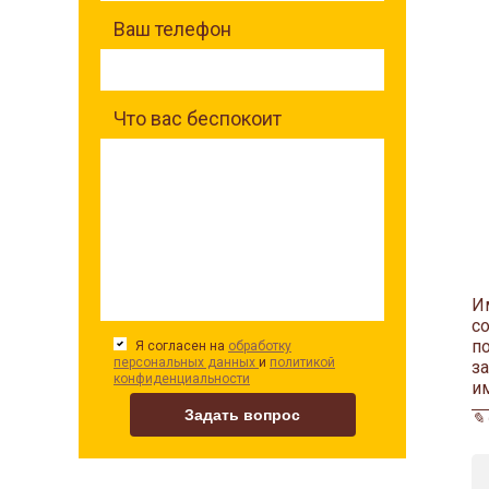
Ваш телефон
Что вас беспокоит
И
с
п
Я согласен на
обработку
персональных данных
и
политикой
з
конфиденциальности
и
✎ 