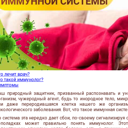
о лечит врач?
то такой иммунолог?
имптомы
аш природный защитник, призванный распознавать и ун
рганизм, чужеродный агент, будь то инородное тело, микр
ли даже переродившаяся клетка нашего же организм
кологического заболевания. Вот, что такое иммунная систе
 система эта нередко дает сбои, по-своему сигнализируя о
еполадках может правильно понять иммунолог. Этот