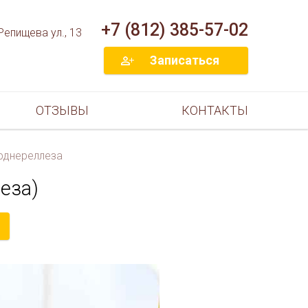
+7 (812) 385-57-02
Репищева ул., 13
Записаться
ОТЗЫВЫ
КОНТАКТЫ
рднереллеза
еза)