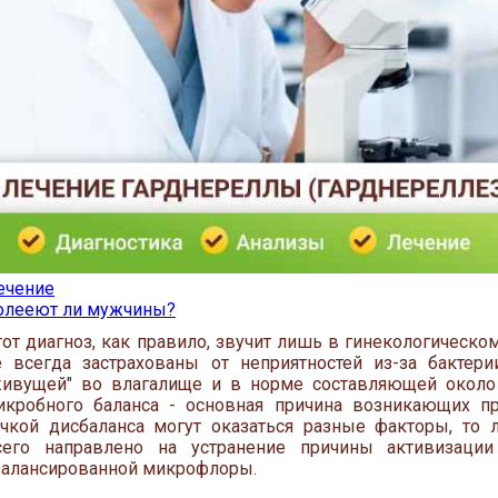
ечение
олееют ли мужчины?
тот диагноз, как правило, звучит лишь в гинекологическо
е всегда застрахованы от неприятностей из-за бактерии G
живущей" во влагалище и в норме составляющей окол
икробного баланса - основная причина возникающих пр
очкой дисбаланса могут оказаться разные факторы, то
сего направлено на устранение причины активизации
балансированной микрофлоры.