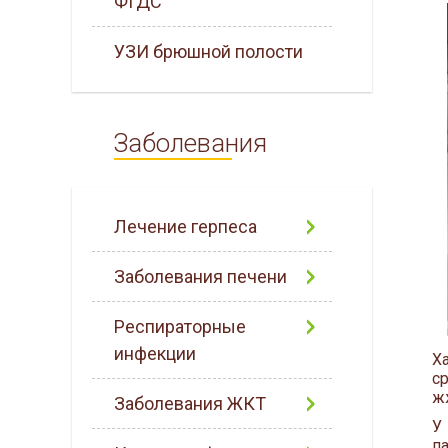
ФГДС
УЗИ брюшной полости
Заболевания
Лечение герпеса
Заболевания печени
Респираторные
инфекции
Х
с
ж
Заболевания ЖКТ
У
п