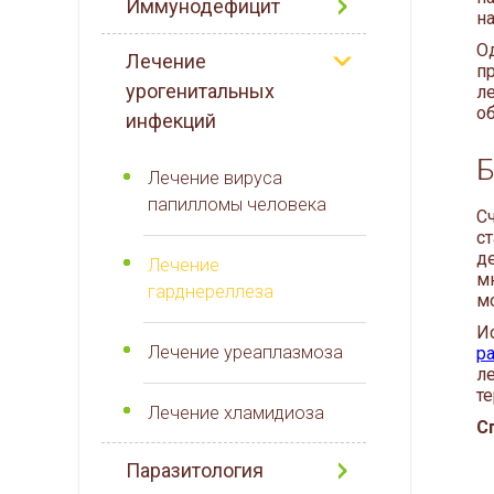
Иммунодефицит
н
О
Лечение
п
урогенитальных
л
об
инфекций
Б
Лечение вируса
папилломы человека
С
с
д
Лечение
м
гарднереллеза
м
И
Лечение уреаплазмоза
р
л
т
Лечение хламидиоза
С
Паразитология