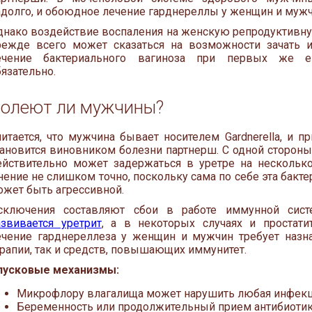
адолго, и обоюдное лечение гарднереллы у женщин и мужч
днако воздействие воспаления на женскую репродуктивную
режде всего может сказаться на возможности зачать и
ечение бактериального вагиноза при первых же ег
язательно.
олеют ли мужчины?
читается, что мужчина бывает носителем Gardnerella, и п
тановится виновником болезни партнерш. С одной стороны
ействительно может задержаться в уретре на несколько
нение не слишком точно, поскольку сама по себе эта бакт
ожет быть агрессивной.
сключения составляют сбои в работе иммунной сис
азвивается уретрит
, а в некоторых случаях и простатит
ечение гарднереллеза у женщин и мужчин требует назна
ерапии, так и средств, повышающих иммунитет.
пусковые механизмы:
Микрофлору влагалища может нарушить любая инфекц
Беременность или продолжительный прием антибиотик