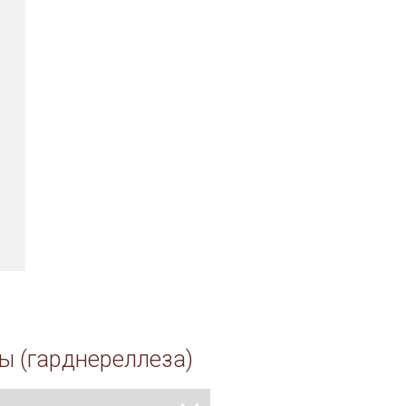
.
ы (гарднереллеза)