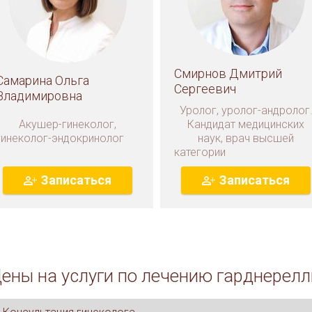
Смирнов Дмитрий
Самарина Ольга
Сергеевич
Владимировна
Уролог, уролог-андролог
Акушер-гинеколог,
Кандидат медицинских
гинеколог-эндокринолог
наук, врач высшей
категории
Записаться
Записаться
ены на услуги по лечению гарднерелл