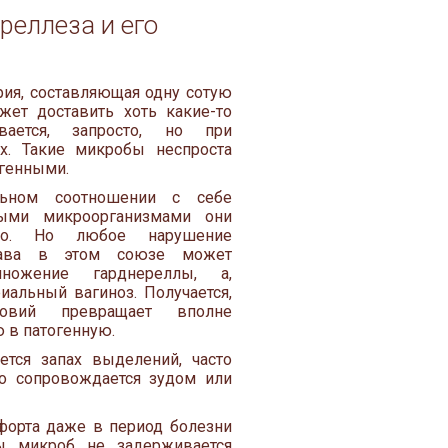
реллеза и его
рия, составляющая одну сотую
жет доставить хоть какие-то
вается, запросто, но при
х. Такие микробы неспроста
генными.
ьном соотношении с себе
ыми микроорганизмами они
тво. Но любое нарушение
става в этом союзе может
множение гарднереллы, а,
иальный вагиноз. Получается,
овий превращает вполне
 в патогенную.
ется запах выделений, часто
то сопровождается зудом или
форта даже в период болезни
ы микроб не задерживается