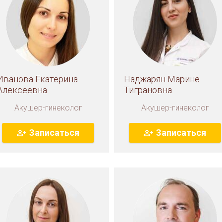
Иванова Екатерина
Наджарян Марине
Алексеевна
Тиграновна
Акушер-гинеколог
Акушер-гинеколог
Записаться
Записаться