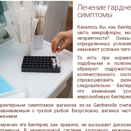
Лечение гардне
симптомы
Казалось бы, как бакте
часть микрофлоры, мо
неприятности? Оказы
определенных условия
называют условно-пато
То есть при нормал
подобными и полезн
образуют содружес
количественного со
спровоцировать раз
следовательно - бактер
что изменение усл
миролюбивую бактерию
арактерным симптомом вагиноза из-за Gardnerella счита
равниваемым с тухлой рыбой. Безусловно, вагиноз час
жением.
 мужчин эта бактерия, как правило, не вызывает диском
артнерши. В мочеполовой системе здорового мужчин