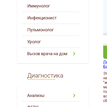
Иммунолог
Инфекционист
Пульмонолог
Уролог
Вызов врача на дом
Л
Б
Э
Диагностика
н
"
м
т
Анализы
в
с