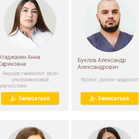
Атаджанян Анна
Буклов Александр
Сариковна
Александрович
Акушер-гинеколог, врач
ультразвуковой
Уролог, уролог-андролог
диагностики
Записаться
Записаться