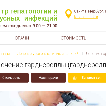
тр гепатологии и
Санкт-Петербург, 
усных инфекций
Как нас найти
аем ежедневно 9.00 — 21.00
ВРАЧИ
СТОИМОСТЬ
лавная
|
Лечение урогенитальных инфекций
|
Лечение га
ечение гарднереллы (гарднерелл
Стоимость
Наши врачи
Записаться